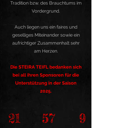
Tradition bzw. des Brauchtums im
Vordergrund.
Auch liegen uns ein faires und
geselliges Miteinander sowie ein
aufrichtiger Zusammenhalt sehr
am Herzen.
Die STEIRA TEIFL bedanken sich
bei all ihren Sponsoren für die
Unterstützung in der Saison
2025.
21
57
9